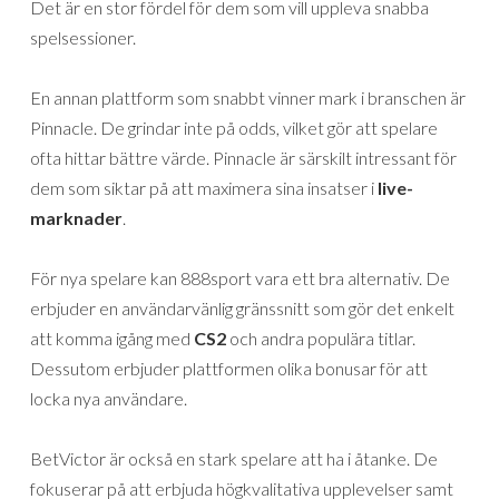
Det är en stor fördel för dem som vill uppleva snabba
spelsessioner.
En annan plattform som snabbt vinner mark i branschen är
Pinnacle. De grindar inte på odds, vilket gör att spelare
ofta hittar bättre värde. Pinnacle är särskilt intressant för
dem som siktar på att maximera sina insatser i
live-
marknader
.
För nya spelare kan 888sport vara ett bra alternativ. De
erbjuder en användarvänlig gränssnitt som gör det enkelt
att komma igång med
CS2
och andra populära titlar.
Dessutom erbjuder plattformen olika bonusar för att
locka nya användare.
BetVictor är också en stark spelare att ha i åtanke. De
fokuserar på att erbjuda högkvalitativa upplevelser samt