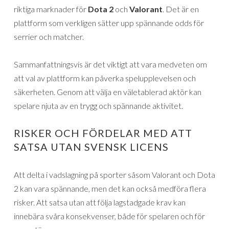
riktiga marknader för
Dota 2
och
Valorant
. Det är en
plattform som verkligen sätter upp spännande odds för
serrier och matcher.
Sammanfattningsvis är det viktigt att vara medveten om
att val av plattform kan påverka spelupplevelsen och
säkerheten. Genom att välja en väletablerad aktör kan
spelare njuta av en trygg och spännande aktivitet.
RISKER OCH FÖRDELAR MED ATT
SATSA UTAN SVENSK LICENS
Att delta i vadslagning på sporter såsom Valorant och Dota
2 kan vara spännande, men det kan också medföra flera
risker. Att satsa utan att följa lagstadgade krav kan
innebära svåra konsekvenser, både för spelaren och för