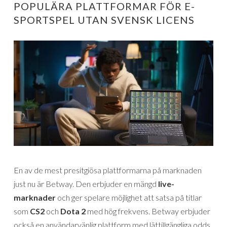
POPULÄRA PLATTFORMAR FÖR E-
SPORTSPEL UTAN SVENSK LICENS
En av de mest presitgiösa plattformarna på marknaden
just nu är Betway. Den erbjuder en mängd
live-
marknader
och ger spelare möjlighet att satsa på titlar
som
CS2
och
Dota 2
med hög frekvens. Betway erbjuder
också en användarvänlig plattform med lättillgängliga odds.