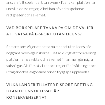
ansvarsfullt spelande. Utan svensk licens kan plattformar
undvika dessa regler, vilket kan påverka spelarnas
rättigheter och säkerhet.
VAD BÖR SPELARE TÄNKA PÅ OM DE VÄLJER
ATT SATSA PÅ E-SPORT UTAN LICENS?
Spelare som väljer att satsa på e-sport utan licens bör
noggrant överväga riskerna. Det är viktigt att forska kring
plattformarnas rykte och säkerhet innan man gör några
satsningar. Att förstå villkor och regler för insättningar och
uttag är också avgörande för en trygg spelupplevelse.
VILKA LÄNDER TILLÅTER E-SPORT BETTING
UTAN LICENS OCH VAD ÄR
KONSEKVENSERNA?