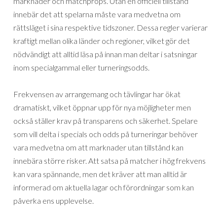
marknader och matchprops. Utan en officiell tillstånd
innebär det att spelarna måste vara medvetna om
rättsläget i sina respektive tidszoner. Dessa regler varierar
kraftigt mellan olika länder och regioner, vilket gör det
nödvändigt att alltid läsa på innan man deltar i satsningar
inom specialgammal eller turneringsodds.
Frekvensen av arrangemang och tävlingar har ökat
dramatiskt, vilket öppnar upp för nya möjligheter men
också ställer krav på transparens och säkerhet. Spelare
som vill delta i specials och odds på turneringar behöver
vara medvetna om att marknader utan tillstånd kan
innebära större risker. Att satsa på matcher i hög frekvens
kan vara spännande, men det kräver att man alltid är
informerad om aktuella lagar och förordningar som kan
påverka ens upplevelse.